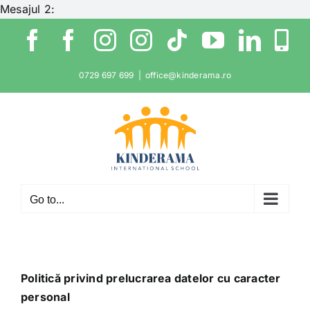
Skip
Mesajul 2:
to
Facebook
Facebook
Instagram
Instagram
Tiktok
YouTube
Link
W
content
0729 697 699
|
office@kinderama.ro
Go to...
Politică privind prelucrarea datelor cu caracter
personal