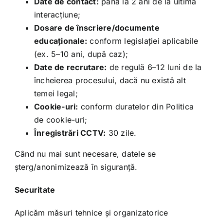
Date de contact:
până la 2 ani de la ultima
interacțiune;
Dosare de înscriere/documente
educaționale:
conform legislației aplicabile
(ex. 5–10 ani, după caz);
Date de recrutare:
de regulă 6–12 luni de la
încheierea procesului, dacă nu există alt
temei legal;
Cookie-uri:
conform duratelor din Politica
de cookie-uri;
Înregistrări CCTV:
30 zile.
Când nu mai sunt necesare, datele se
șterg/anonimizează în siguranță.
Securitate
Aplicăm măsuri tehnice și organizatorice