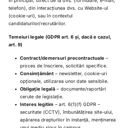
În principal, direct de la dvs. (formulare, e-mail,
telefon), din interacțiunea dvs. cu Website-ul
(cookie-uri), sau în contextul
candidaturilor/recrutărilor.
Temeiuri legale (GDPR art. 6 și, dacă e cazul,
art. 9)
Contract/demersuri precontractuale
–
proces de înscriere, solicitări specifice.
Consimțământ
– newsletter, cookie-uri
opționale, utilizarea unor date sensibile.
Obligație legală
– documente/raportări
cerute de legislație.
Interes legitim
– art. 6(1)(f) GDPR –
securitate (CCTV), îmbunătățirea site-ului,
apărarea drepturilor în instanță, menținerea
unui mediu sigur în campus.