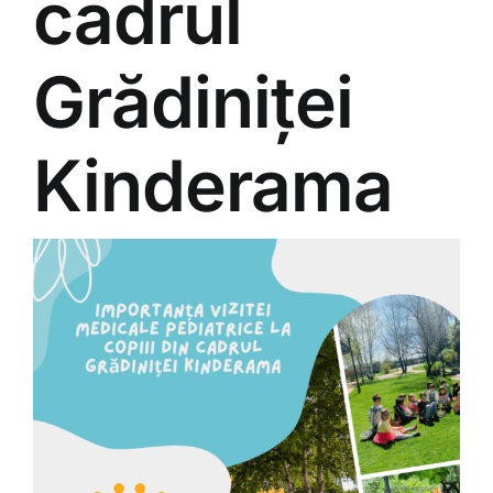
cadrul
Grădiniței
Kinderama