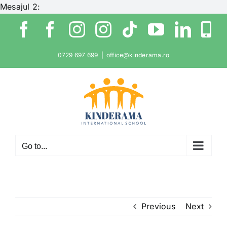
Skip
Mesajul 2:
to
Facebook
Facebook
Instagram
Instagram
Tiktok
YouTube
Link
W
content
0729 697 699
|
office@kinderama.ro
Go to...
Previous
Next