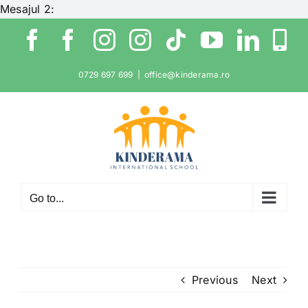
Skip
Mesajul 2:
to
Facebook
Facebook
Instagram
Instagram
Tiktok
YouTube
Link
W
content
0729 697 699
|
office@kinderama.ro
Go to...
Previous
Next