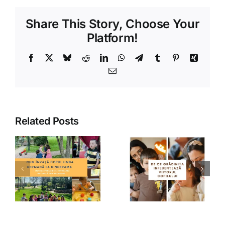
Share This Story, Choose Your
Platform!
Facebook
X
Bluesky
Reddit
LinkedIn
WhatsApp
Telegram
Tumblr
Pinterest
Xing
Email
Related Posts
De ce
ă
grădinița
Clase
a
influențează
restrânse la
a
viitorul
grădiniță
a
copilului